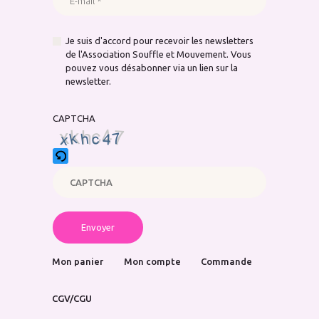
Je suis d'accord pour recevoir les newsletters
de l'Association Souffle et Mouvement. Vous
pouvez vous désabonner via un lien sur la
newsletter.
CAPTCHA
Please
enter
the
characters
Mon panier
Mon compte
Commande
shown
in
CGV/CGU
the