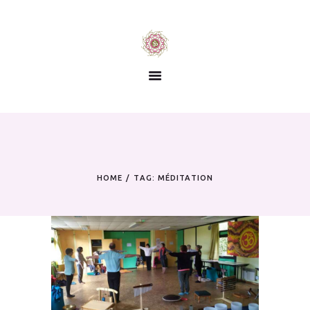
Yoga
Thérapies
Écoute juste
Contact
Actualités
HOME
TAG: MÉDITATION