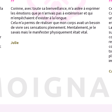
la
Corinne, avec toute sa bienveillance, m’a aidée à exprimer
Ce
les émotions que je n’arrivais pas à extérioriser et qui
Co
m’empêchaient d’exister à la longue.
un
Cela m’a permis de réaliser que mon corps avait un besoin
en
de vivre ses sensations pleinement. Mentalement, je le
La
savais mais le manifester physiquement était vital.
su
r
co
re
Julie
c
co
to
pl
im
C
MOIGNA