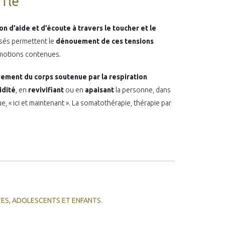
ffle
on d’aide et d’écoute à travers le toucher et le
lisés permettent le
dénouement de ces tensions
émotions contenues.
ement du corps soutenue par la respiration
idité
, en
revivifiant
ou en
apaisant
la personne, dans
, « ici et maintenant ». La somatothérapie, thérapie par
ES, ADOLESCENTS ET ENFANTS.