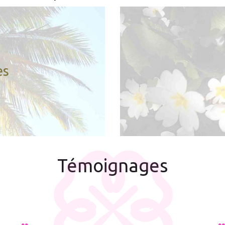
le avec l’un de vos proches.
 votre cadre professionnel.
es
age difficile dans votre vie.
us avez perdu vos repères.
vez pas à sortir de cet état.
Témoignages