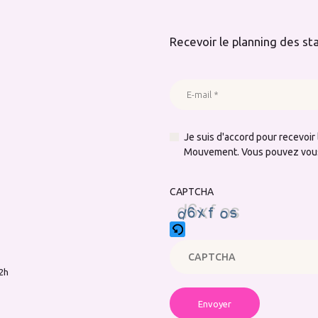
Recevoir le planning des st
Je suis d'accord pour recevoir 
Mouvement. Vous pouvez vous d
CAPTCHA
12h
Please
enter
the