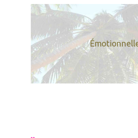
Vous vivez une relation conflictuel
Vous vous sentez stressé(e) dans
Émotionnell
Vous traversez un pass
Vo
Vous vous sentez mal et n’arri