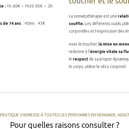
toucher et le sou
te :
1h: 60€ – 1h30: 85€ – 2h:
La somatothérapie est une
relati
s de 14 ans
: 45mn : 45€
souffle.
Les différents outils uti
corporelles et l’expression des 
Avec le toucher,
la mise en mouv
redonne à l’
énergie vitale sa flu
le
respect
de sa propre dynamique
le corps, utilise le vécu corporel.
UTIQUE S'ADRESSE À TOUTES LES PERSONNES EN DEMANDE, ADULT
Pour quelles raisons consulter ?