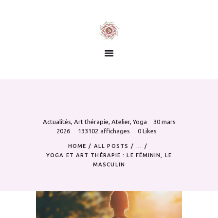
Yoga
Thérapies
Écoute juste
Contact
Actualités
Actualités
,
Art thérapie
,
Atelier
,
Yoga
30 mars
2026
133102
affichages
0
Likes
HOME
ALL POSTS
...
YOGA ET ART THÉRAPIE : LE FÉMININ, LE
MASCULIN