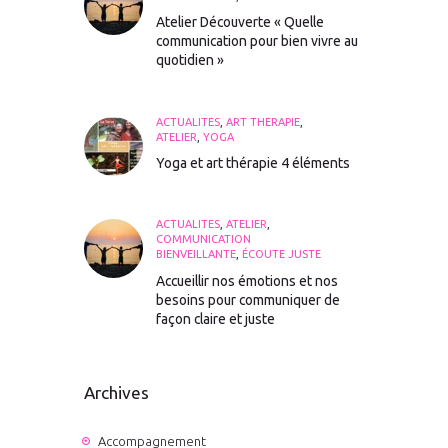
Atelier Découverte « Quelle
communication pour bien vivre au
quotidien »
ACTUALITÉS
,
ART THÉRAPIE
,
ATELIER
,
YOGA
Yoga et art thérapie 4 éléments
ACTUALITÉS
,
ATELIER
,
COMMUNICATION
BIENVEILLANTE
,
ÉCOUTE JUSTE
Accueillir nos émotions et nos
besoins pour communiquer de
façon claire et juste
Archives
Accompagnement