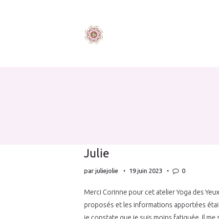
Julie
par
juliejolie
19 juin 2023
0
Merci Corinne pour cet atelier Yoga des Yeux.
proposés et les informations apportées étaie
je constate que je suis moins fatiguée. Il m