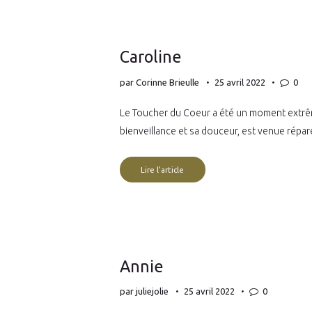
Caroline
par
Corinne Brieulle
25 avril 2022
0
Le Toucher du Coeur a été un moment extrême
bienveillance et sa douceur, est venue répar
Lire l'article
Annie
par
juliejolie
25 avril 2022
0