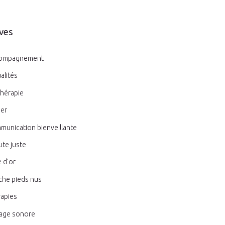
ves
ompagnement
alités
thérapie
ier
unication bienveillante
te juste
e d'or
che pieds nus
apies
age sonore