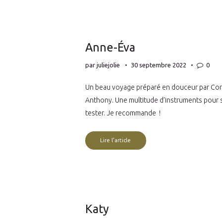
Anne-Éva
par
juliejolie
30 septembre 2022
0
Un beau voyage préparé en douceur par Cori
Anthony. Une multitude d’instruments pour se
tester. Je recommande !
Lire l'article
Katy