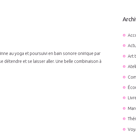
Archi
Acc
Actu
nne au yoga et poursuivi en bain sonore onirique par
Art 
 détendre et se laisser aller. Une belle combinaison à
Atel
Comm
Écou
Livr
Mar
Thér
Voy