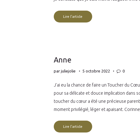
Lire l'article
Anne
par
juliejolie
5 octobre 2022
0
J’ai eu la chance de faire un Toucher du Cœu
pour sa délicate et douce implication dans s
toucher du cœur a été une précieuse parent
moment privilégié, léger et apaisant. Corin
Lire l'article