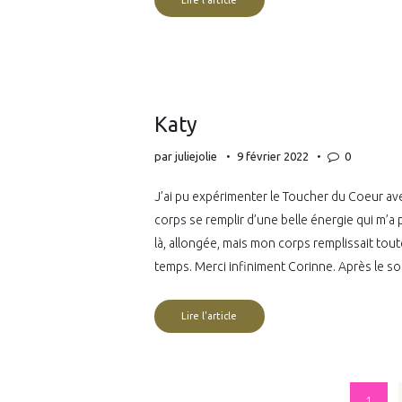
Lire l'article
Katy
par
juliejolie
9 février 2022
0
J’ai pu expérimenter le Toucher du Coeur av
corps se remplir d’une belle énergie qui m’a 
là, allongée, mais mon corps remplissait tout
temps. Merci infiniment Corinne. Après le s
Lire l'article
Pagination
PAGE
1