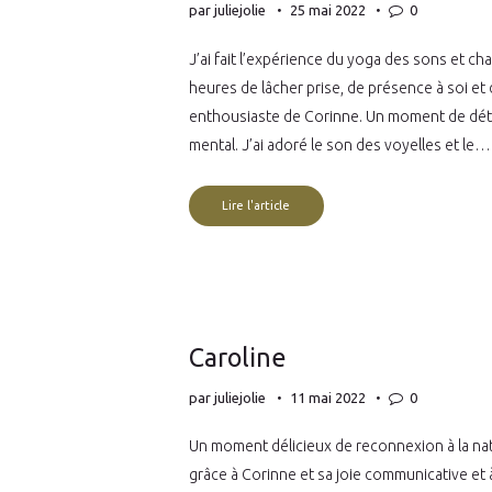
par
juliejolie
25 mai 2022
0
J’ai fait l’expérience du yoga des sons et c
heures de lâcher prise, de présence à soi et
enthousiaste de Corinne. Un moment de détent
mental. J’ai adoré le son des voyelles et le…
Lire l'article
Caroline
par
juliejolie
11 mai 2022
0
Un moment délicieux de reconnexion à la natu
grâce à Corinne et sa joie communicative et