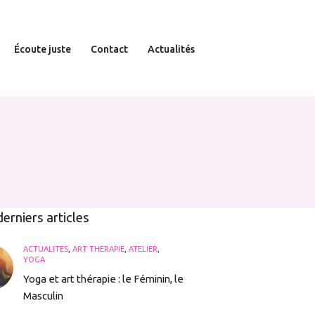
Écoute juste
Contact
Actualités
erniers articles
ACTUALITÉS
,
ART THÉRAPIE
,
ATELIER
,
YOGA
Yoga et art thérapie : le Féminin, le
Masculin