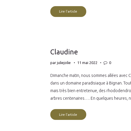
Lire l'article
Claudine
par
juliejolie
11 mai 2022
0
Dimanche matin, nous sommes allées avec C
dans un domaine paradisiaque à Bignan. Tout
mais très bien entretenue, des rhododendron
arbres centenaires…. En quelques heures, n
Lire l'article