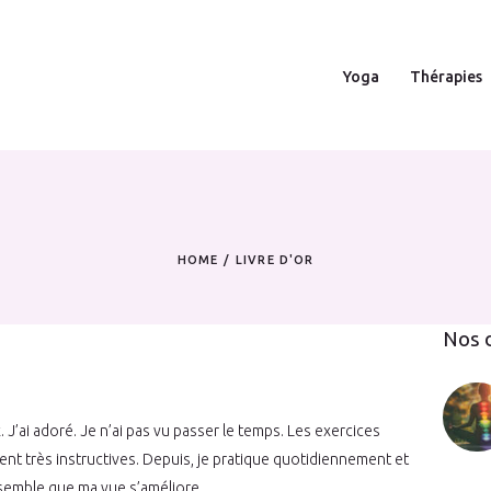
Yoga
Yoga
Thérapies
Thérapies
Écoute juste
Contact
HOME
LIVRE D'OR
Actualités
Nos d
 J’ai adoré. Je n’ai pas vu passer le temps. Les exercices
nt très instructives. Depuis, je pratique quotidiennement et
e semble que ma vue s’améliore.