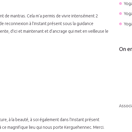
Yog
Yog
hant de mantras. Cela m’a permis de vivre intensément 2
 de reconnexion à l’instant présent sous la guidance
Yoga
e, d’ici et maintenant et d’ancrage qui met en veilleuse le
On en
Associ
re, à la beauté, à soi également dans l’instant présent
 à ce magnifique lieu qui nous porte Kerguehennec. Merci.