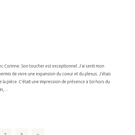
ec Corinne. Son toucher est exceptionnel. J’ai senti mon
permis de vivre une expansion du coeur et du plexus. J’étais
e la pièce. C’était une impression de présence à Soi hors du
oin,…
PAGE
2
PAGE
3
>