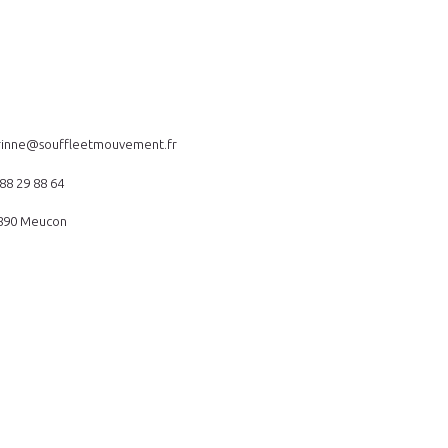
rinne@souffleetmouvement.fr
88 29 88 64
890 Meucon