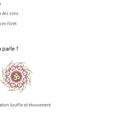
a
a des sons
 en forêt
 parle ?
ation Souffle et Mouvement